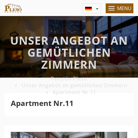
MENU
UNSER ANGEBOT AN
GEMÜTLICHEN
ZIMMERN
Penzión Pleso
Unser Angebot an gemütlichen Zimmern
Apartment Nr.11
Apartment Nr.11
Previous
Nex