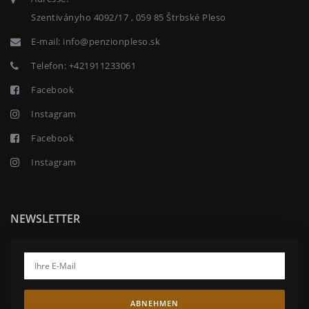
Szentiványho 4092/17 , 059 85 Štrbské Pleso
E-mail:
info@penzionpleso.sk
Telefon:
+421911233061
Facebook
Instagram
Facebook
Instagram
NEWSLETTER
ABNEHMEN