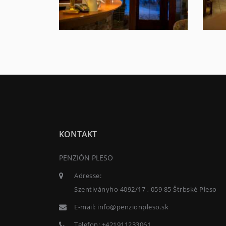
KONTAKT
PENZIÓN PLESO
Adresse:
Szentiványho 4092/17 , 059 85 Štrbské Pleso
E-mail:
info@penzionpleso.sk
Telefon:
+421911233061