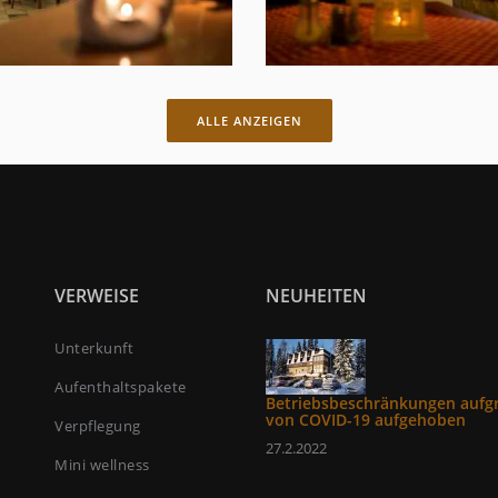
ALLE ANZEIGEN
VERWEISE
NEUHEITEN
Unterkunft
Aufenthaltspakete
Betriebsbeschränkungen aufg
von COVID-19 aufgehoben
Verpflegung
27.2.2022
Mini wellness