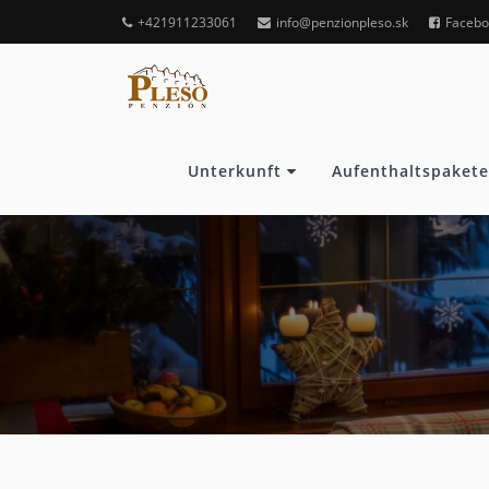
+421911233061
info@penzionpleso.sk
Facebo
Unterkunft
Aufenthaltspakete