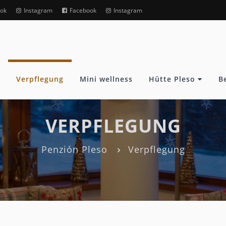
ok
Instagram
Facebook
Instagram
Verpflegung
Mini wellness
Hütte Pleso
B
VERPFLEGUNG
Penzión Pleso
Verpflegung