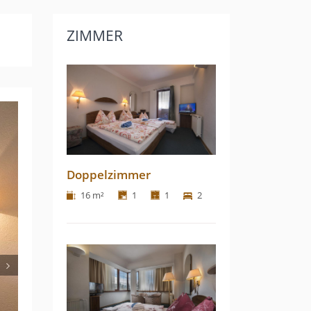
ZIMMER
Next
Doppelzimmer
16 m²
1
1
2