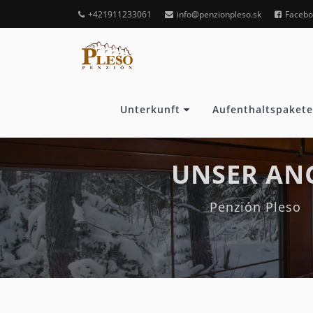
+421911233061
info@penzionpleso.sk
Facebo
Unterkunft
Aufenthaltspakete
UNSER AN
Penzión Pleso