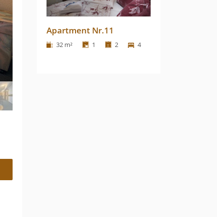
Apartment Nr.11
32 m²
1
2
4