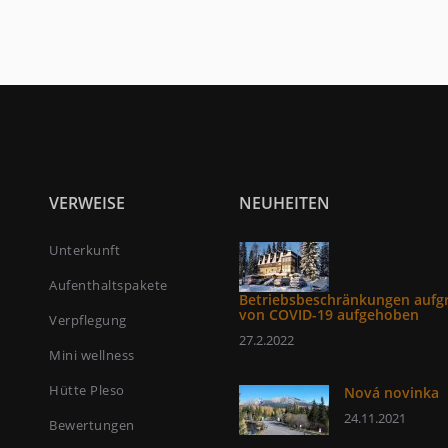
VERWEISE
NEUHEITEN
Unterkunft
Aufenthaltspakete
Betriebsbeschränkungen aufg
von COVID-19 aufgehoben
Verpflegung
27.2.2022
Mini wellness
Hütte Pleso
Nová novinka
24.11.2021
Bewertungen