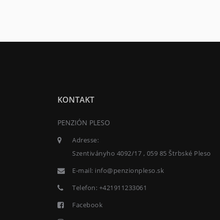
KONTAKT
PENZIÓN PLESO
Adresse:
Szentiványho 4092/17 , 059 85 Štrbské Pleso
E-mail:
info@penzionpleso.sk
Telefon:
+421911233061
Facebook