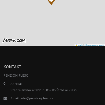
Leaflet
|
© Seznam.cz a.s. a další
KONTAKT
PENZIÓN PLESO
Adresa:
Szentiványho 4092/17 , 059 85 Štrbské Pleso
Email:
info@penzionpleso.sk