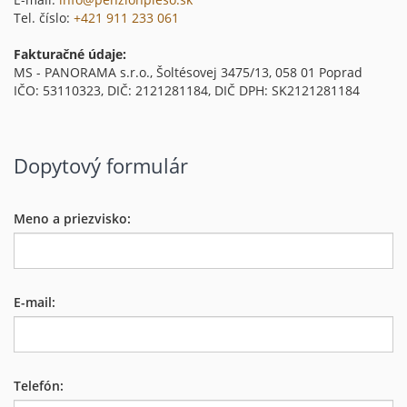
Tel. číslo:
+421 911 233 061
Fakturačné údaje:
MS - PANORAMA s.r.o., Šoltésovej 3475/13, 058 01 Poprad
IČO: 53110323, DIČ: 2121281184, DIČ DPH: SK2121281184
Dopytový formulár
Meno a priezvisko:
E-mail:
Telefón: